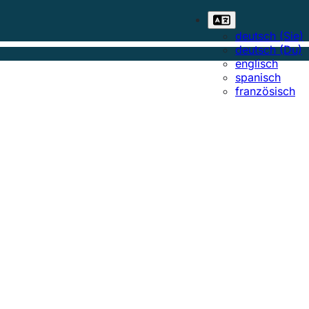
deutsch (Sie)
deutsch (Du)
englisch
spanisch
französisch